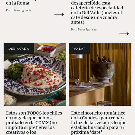
en la Roma
desapercibida esta
cafetería de especialidad
Por:
Elena Eguiarte
en la Del Valle (hueles el
café desde una cuadra
antes)
Por:
Elena Eguiarte
DESTACADA
TO EAT
Estos son TODOS los chiles
Este rinconcito romántico
en nogada que hemos
en la Condesa para cenar a
probado en la CDMX (no
la luz de las velas es lo que
importa si prefieres los
estabas buscando para tu
creativos o los
próxima ‘date’