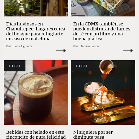
Días lluviosos en
En la CDMX también se
Chapultepec: Lugares cerca
pueden disfrutar de tardes
del bosque para refugiarte
de té con un libro y una
en caso de mal clima
buena plática
Por:
Elena Eguiarte
Por:
Daniela García
TO EAT
TO EAT
Bebidas con helado en este
Ni siquiera por ser
rinconcito de pura felicidad
diminuta pasa