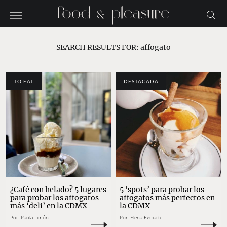
SEARCH RESULTS FOR:
affogato
TO EAT
DESTACADA
¿Café con helado? 5 lugares
5 ‘spots’ para probar los
para probar los affogatos
affogatos más perfectos en
más ‘deli’ en la CDMX
la CDMX
Por:
Paola Limón
Por:
Elena Eguiarte