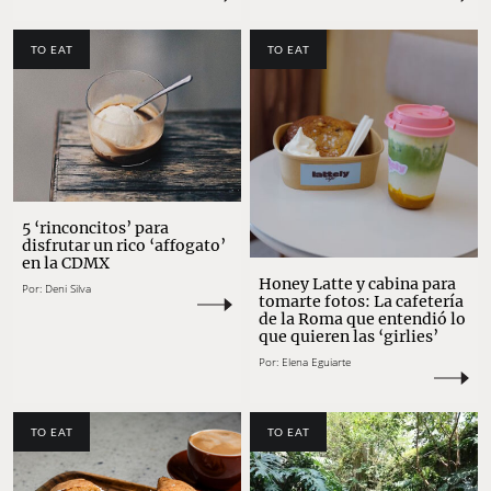
TO EAT
TO EAT
5 ‘rinconcitos’ para
disfrutar un rico ‘affogato’
en la CDMX
Honey Latte y cabina para
Por:
Deni Silva
tomarte fotos: La cafetería
de la Roma que entendió lo
que quieren las ‘girlies’
Por:
Elena Eguiarte
TO EAT
TO EAT