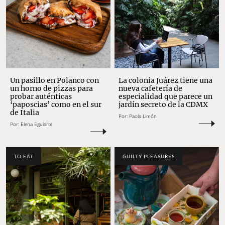
Un pasillo en Polanco con
La colonia Juárez tiene una
un horno de pizzas para
nueva cafetería de
probar auténticas
especialidad que parece un
‘paposcias’ como en el sur
jardín secreto de la CDMX
de Italia
Por:
Paola Limón
Por:
Elena Eguiarte
TO EAT
GUILTY PLEASURES