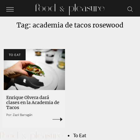
Tag: academia de tacos rosewood
TO EAT
Enrique Olvera dará
clases en la Academia de
Tacos
Por:
Zazil Barragán
To Eat