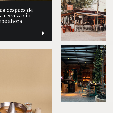
ua después de
la cerveza sin
bebe ahora