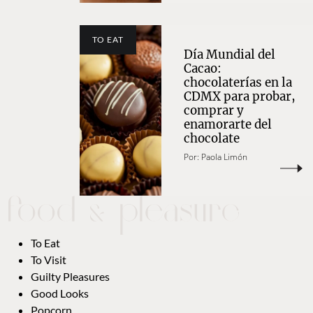
TO EAT
Día Mundial del
Cacao:
chocolaterías en la
CDMX para probar,
comprar y
enamorarte del
chocolate
Por:
Paola Limón
To Eat
To Visit
Guilty Pleasures
Good Looks
Popcorn