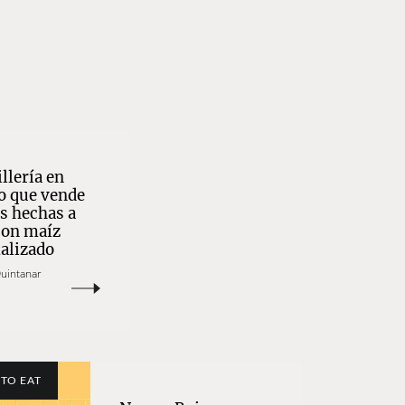
illería en
o que vende
as hechas a
on maíz
alizado
Quintanar
TO EAT