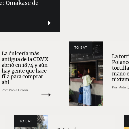
ve: Omakase de
TO EAT
La dulcería más
La tort
antigua de la CDMX
Polanc
abrió en 1874 y aún
tortill
hay gente que hace
mano c
fila para comprar
nixtam
ahí
Por:
Aída 
Por:
Paola Limón
TO EAT