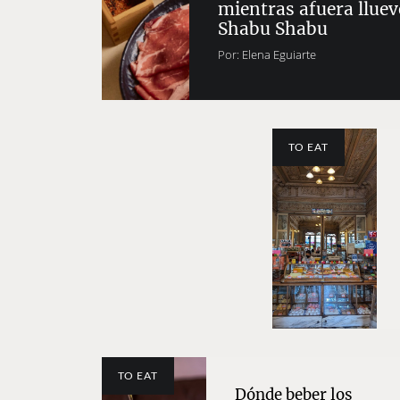
mientras afuera llue
Shabu Shabu
Por:
Elena Eguiarte
TO EAT
TO EAT
Dónde beber los