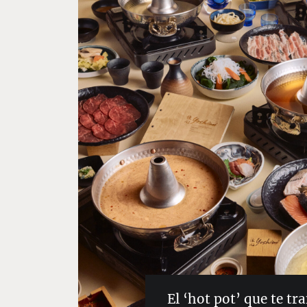
El ‘hot pot’ que te t