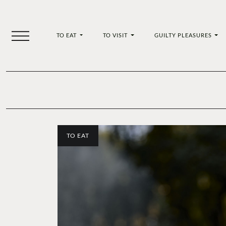
TO EAT
TO VISIT
GUILTY PLEASURES
TO EAT