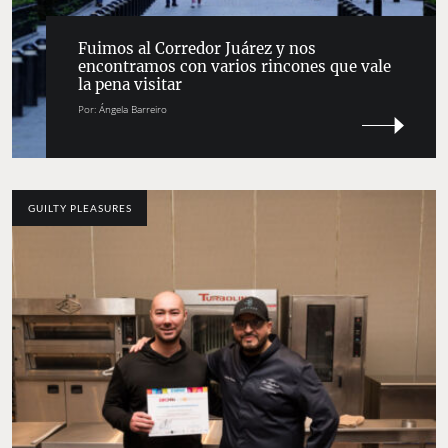
Fuimos al Corredor Juárez y nos
encontramos con varios rincones que vale
la pena visitar
Por:
Ángela Barreiro
GUILTY PLEASURES