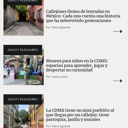
GUILTY PLEASURES
Callejones llenos de leyendas en
México: Cada uno cuenta una historia
que ha sobrevivido generaciones
Por:
Elena Eguiarte
GUILTY PLEASURES
Museos para niños en la CDMX:
espacios para aprender, jugar y
despertar su curiosidad
Por:
Paola Limón
GUILTY PLEASURES
La CDMX tiene un mini pueblito al
que llegas por un callejón: tiene
parroquia, jardín y murales
Por:
Elena Eguiarte