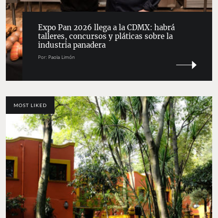
Expo Pan 2026 llega a la CDMX: habrá
talleres, concursos y pláticas sobre la
industria panadera
Por:
Paola Limón
MOST LIKED