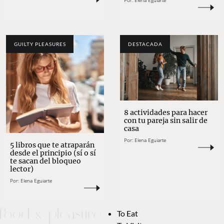
Por:
Elena Eguiarte
GUILTY PLEASURES
DESTACADA
8 actividades para hacer
con tu pareja sin salir de
casa
Por:
Elena Eguiarte
5 libros que te atraparán
desde el principio (sí o sí
te sacan del bloqueo
lector)
Por:
Elena Eguiarte
To Eat