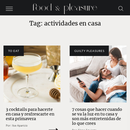
Tag: actividades en casa
TO EAT
GUILTY PLEASURES
3 cocktails para hacerte
7 cosas que hacer cuando
en casa y resfrescarte en
se va la luz en tu casa y
esta primavera
son más entretenidas de
lo que crees
Por:
Ilse Aparicio