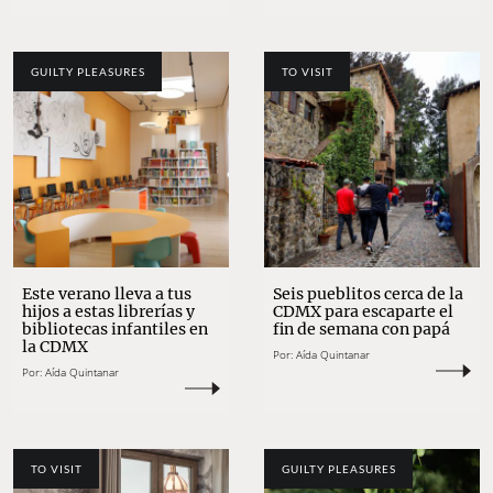
GUILTY PLEASURES
TO VISIT
Este verano lleva a tus
Seis pueblitos cerca de la
hijos a estas librerías y
CDMX para escaparte el
bibliotecas infantiles en
fin de semana con papá
la CDMX
Por:
Aída Quintanar
Por:
Aída Quintanar
TO VISIT
GUILTY PLEASURES