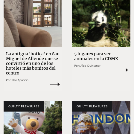
La antigua ‘botica’ en San
5 lugares para ver
Miguel de Allende que se
animales en la CDMX
convirtió en uno de los
Por:
Aída Quintanar
hoteles más bonitos del
centro
Por:
Ilse Aparicio
GUILTY PLEASURES
GUILTY PLEASURES