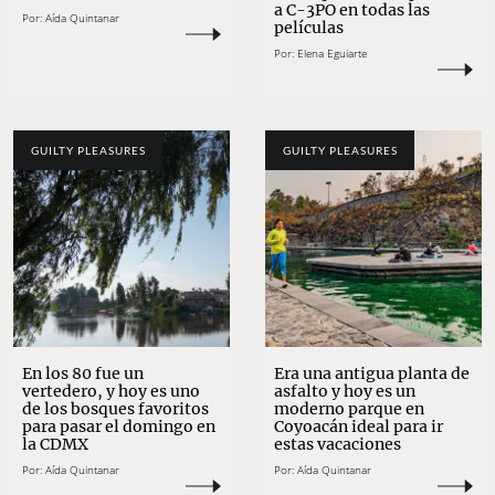
a C-3PO en todas las
Por:
Aída Quintanar
películas
Por:
Elena Eguiarte
GUILTY PLEASURES
GUILTY PLEASURES
En los 80 fue un
Era una antigua planta de
vertedero, y hoy es uno
asfalto y hoy es un
de los bosques favoritos
moderno parque en
para pasar el domingo en
Coyoacán ideal para ir
la CDMX
estas vacaciones
Por:
Aída Quintanar
Por:
Aída Quintanar