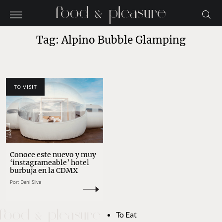
Tag: Alpino Bubble Glamping
TO VISIT
Conoce este nuevo y muy
‘instagrameable’ hotel
burbuja en la CDMX
Por:
Deni Silva
To Eat