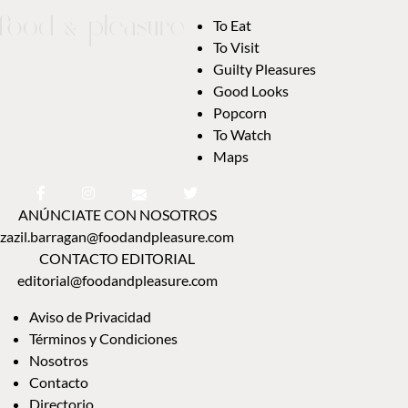
To Eat
To Visit
Guilty Pleasures
Good Looks
Popcorn
To Watch
Maps
ANÚNCIATE CON NOSOTROS
zazil.barragan@foodandpleasure.com
CONTACTO EDITORIAL
editorial@foodandpleasure.com
Aviso de Privacidad
Términos y Condiciones
Nosotros
Contacto
Directorio