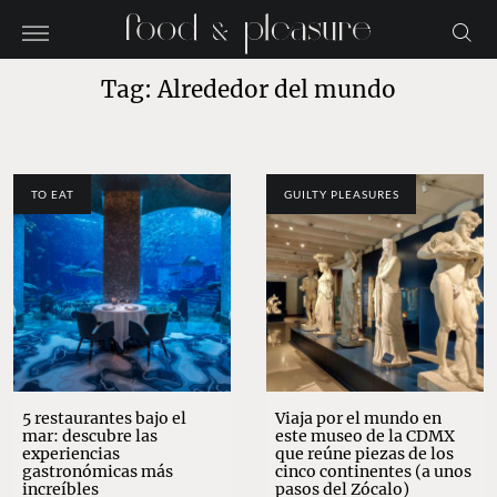
Tag: Alrededor del mundo
TO EAT
GUILTY PLEASURES
5 restaurantes bajo el
Viaja por el mundo en
mar: descubre las
este museo de la CDMX
experiencias
que reúne piezas de los
gastronómicas más
cinco continentes (a unos
increíbles
pasos del Zócalo)