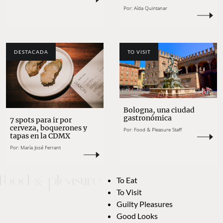
Por:
Aída Quintanar
DESTACADA
TO VISIT
Bologna, una ciudad
gastronómica
7 spots para ir por
cerveza, boquerones y
Por:
Food & Pleasure Staff
tapas en la CDMX
Por:
María José Ferrant
To Eat
To Visit
Guilty Pleasures
Good Looks