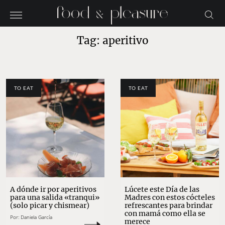
Tag: aperitivo
TO EAT
TO EAT
A dónde ir por aperitivos
Lúcete este Día de las
para una salida «tranqui»
Madres con estos cócteles
(solo picar y chismear)
refrescantes para brindar
con mamá como ella se
Por:
Daniela García
merece