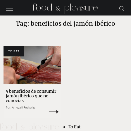
Tag: beneficios del jamón ibérico
TO EAT
5 beneficios de consumir
jamón ibérico que no
conocías
Por:
Ameyalli Roskaritz
To Eat