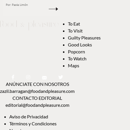
Por:
Paola Limón
To Eat
To Visit
Guilty Pleasures
Good Looks
Popcorn
To Watch
Maps
ANÚNCIATE CON NOSOTROS
zazil.barragan@foodandpleasure.com
CONTACTO EDITORIAL
editorial@foodandpleasure.com
Aviso de Privacidad
Términos y Condiciones