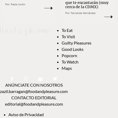
que te encantarán (muy
Por:
Paola Limón
cerca de la CDMX)
Por:
Fernanda Hernández
To Eat
To Visit
Guilty Pleasures
Good Looks
Popcorn
To Watch
Maps
ANÚNCIATE CON NOSOTROS
zazil.barragan@foodandpleasure.com
CONTACTO EDITORIAL
editorial@foodandpleasure.com
Aviso de Privacidad