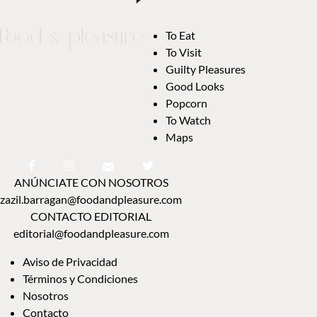
To Eat
To Visit
Guilty Pleasures
Good Looks
Popcorn
To Watch
Maps
ANÚNCIATE CON NOSOTROS
zazil.barragan@foodandpleasure.com
CONTACTO EDITORIAL
editorial@foodandpleasure.com
Aviso de Privacidad
Términos y Condiciones
Nosotros
Contacto