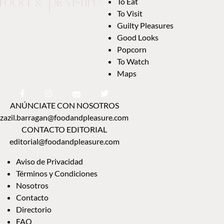
To Eat
To Visit
Guilty Pleasures
Good Looks
Popcorn
To Watch
Maps
ANÚNCIATE CON NOSOTROS
zazil.barragan@foodandpleasure.com
CONTACTO EDITORIAL
editorial@foodandpleasure.com
Aviso de Privacidad
Términos y Condiciones
Nosotros
Contacto
Directorio
FAQ