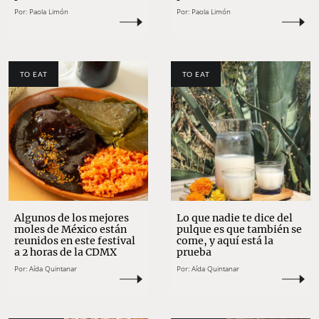
Por:
Paola Limón
Por:
Paola Limón
TO EAT
TO EAT
Algunos de los mejores
Lo que nadie te dice del
moles de México están
pulque es que también se
reunidos en este festival
come, y aquí está la
a 2 horas de la CDMX
prueba
Por:
Aída Quintanar
Por:
Aída Quintanar