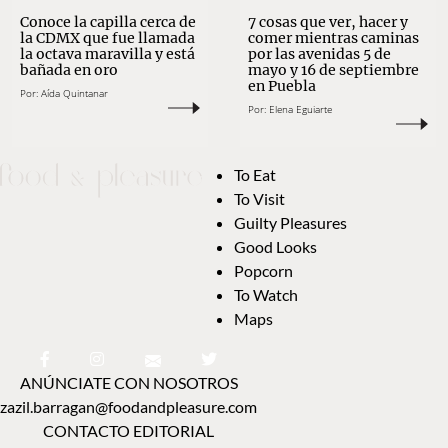
Conoce la capilla cerca de
7 cosas que ver, hacer y
la CDMX que fue llamada
comer mientras caminas
la octava maravilla y está
por las avenidas 5 de
bañada en oro
mayo y 16 de septiembre
en Puebla
Por:
Aída Quintanar
Por:
Elena Eguiarte
To Eat
To Visit
Guilty Pleasures
Good Looks
Popcorn
To Watch
Maps
ANÚNCIATE CON NOSOTROS
zazil.barragan@foodandpleasure.com
CONTACTO EDITORIAL