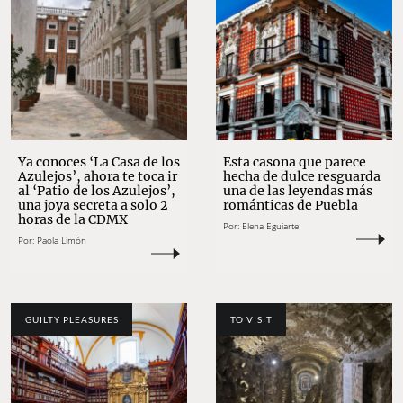
Ya conoces ‘La Casa de los
Esta casona que parece
Azulejos’, ahora te toca ir
hecha de dulce resguarda
al ‘Patio de los Azulejos’,
una de las leyendas más
una joya secreta a solo 2
románticas de Puebla
horas de la CDMX
Por:
Elena Eguiarte
Por:
Paola Limón
GUILTY PLEASURES
TO VISIT