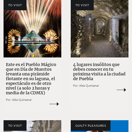
TO VISIT
TO VISIT
Este es el Pueblo Mágico
4 lugares insólitos que
que en Día de Muertos
debes conocer en tu
levanta una pirámide
próxima visita a la ciudad
flotante en su laguna, el
de Puebla
espectáculo es de otro
Por:
Aída Quintanar
nivel (a solo 2 horas y
media de la CDMX)
Por:
Aída Quintanar
TO VISIT
GUILTY PLEASURES