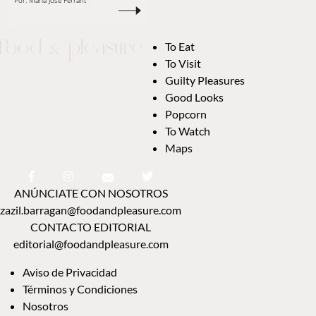
Por:
María José Ferrant
To Eat
To Visit
Guilty Pleasures
Good Looks
Popcorn
To Watch
Maps
ANÚNCIATE CON NOSOTROS
zazil.barragan@foodandpleasure.com
CONTACTO EDITORIAL
editorial@foodandpleasure.com
Aviso de Privacidad
Términos y Condiciones
Nosotros