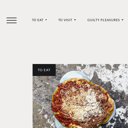
TO EAT
TO VISIT
GUILTY PLEASURES
TO EAT