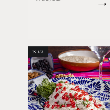
Por:
Aída Quintanar
TO EAT