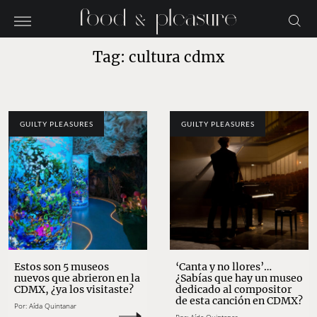
Tag: cultura cdmx
GUILTY PLEASURES
GUILTY PLEASURES
Estos son 5 museos
‘Canta y no llores’…
nuevos que abrieron en la
¿Sabías que hay un museo
CDMX, ¿ya los visitaste?
dedicado al compositor
de esta canción en CDMX?
Por:
Aída Quintanar