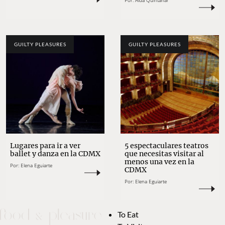
Por:
Aída Quintanar
GUILTY PLEASURES
GUILTY PLEASURES
Lugares para ir a ver
5 espectaculares teatros
ballet y danza en la CDMX
que necesitas visitar al
menos una vez en la
Por:
Elena Eguiarte
CDMX
Por:
Elena Eguiarte
To Eat