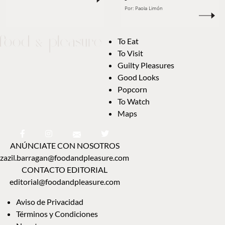
Por:
Paola Limón
To Eat
To Visit
Guilty Pleasures
Good Looks
Popcorn
To Watch
Maps
ANÚNCIATE CON NOSOTROS
zazil.barragan@foodandpleasure.com
CONTACTO EDITORIAL
editorial@foodandpleasure.com
Aviso de Privacidad
Términos y Condiciones