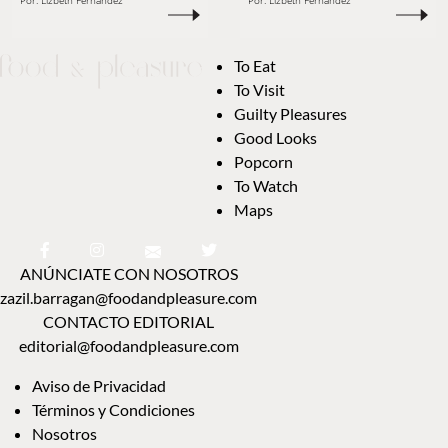
Por:
Lizbeth Fernández
Por:
Lizbeth Fernández
To Eat
To Visit
Guilty Pleasures
Good Looks
Popcorn
To Watch
Maps
ANÚNCIATE CON NOSOTROS
zazil.barragan@foodandpleasure.com
CONTACTO EDITORIAL
editorial@foodandpleasure.com
Aviso de Privacidad
Términos y Condiciones
Nosotros