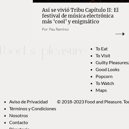
Así se vivió Tribu Capítulo II: El
festival de música electrónica
más ‘cool’ y enigmático
Por:
Pau Ramírez
To Eat
To Visit
Guilty Pleasures
Good Looks
Popcorn
To Watch
Maps
Aviso de Privacidad
© 2018-2023 Food and Pleasure. Tod
Términos y Condiciones
Nosotros
Contacto