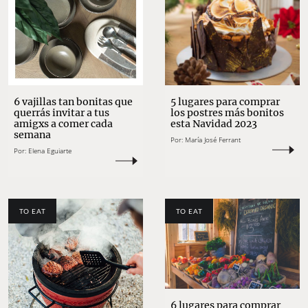
6 vajillas tan bonitas que
5 lugares para comprar
querrás invitar a tus
los postres más bonitos
amigxs a comer cada
esta Navidad 2023
semana
Por:
María José Ferrant
Por:
Elena Eguiarte
TO EAT
TO EAT
6 lugares para comprar