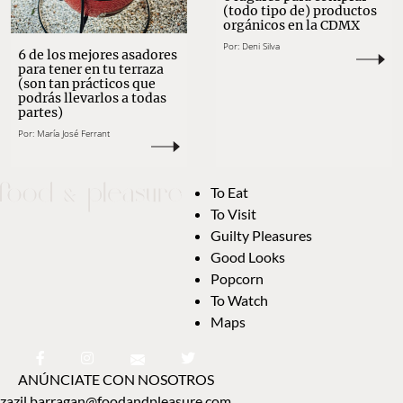
(todo tipo de) productos
orgánicos en la CDMX
Por:
Deni Silva
6 de los mejores asadores
para tener en tu terraza
(son tan prácticos que
podrás llevarlos a todas
partes)
Por:
María José Ferrant
To Eat
To Visit
Guilty Pleasures
Good Looks
Popcorn
To Watch
Maps
ANÚNCIATE CON NOSOTROS
zazil.barragan@foodandpleasure.com