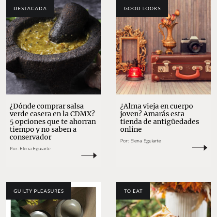
DESTACADA
GOOD LOOKS
¿Dónde comprar salsa
¿Alma vieja en cuerpo
verde casera en la CDMX?
joven? Amarás esta
5 opciones que te ahorran
tienda de antigüedades
tiempo y no saben a
online
conservador
Por:
Elena Eguiarte
Por:
Elena Eguiarte
GUILTY PLEASURES
TO EAT