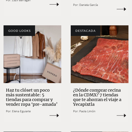
Por:
Zazil Barragán
Por:
Daniela García
GOOD LOOKS
DESTACADA
Haz tu clóset un poco
¿Dónde comprar cecina
más sustentable: 5
en la CDMX? 7 tiendas
tiendas para comprar y
que te ahorran el viaje a
vender ropa ‘pre-amada’
Yecapixtla
Por:
Elena Eguiarte
Por:
Paola Limón