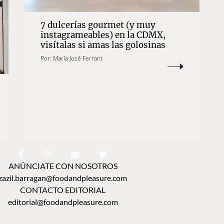
7 dulcerías gourmet (y muy
instagrameables) en la CDMX,
visítalas si amas las golosinas
Por:
María José Ferrant
ANÚNCIATE CON NOSOTROS
zazil.barragan@foodandpleasure.com
CONTACTO EDITORIAL
editorial@foodandpleasure.com