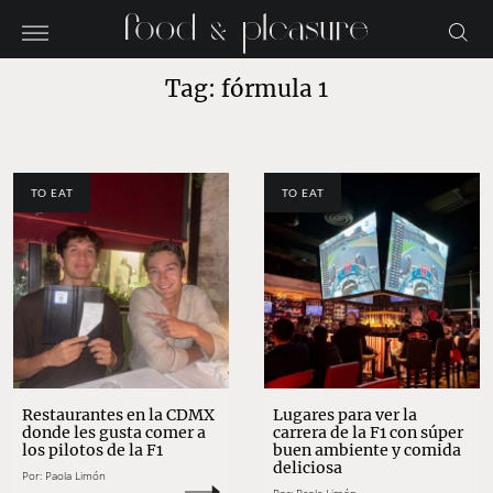
Tag: fórmula 1
TO EAT
TO EAT
Restaurantes en la CDMX
Lugares para ver la
donde les gusta comer a
carrera de la F1 con súper
los pilotos de la F1
buen ambiente y comida
deliciosa
Por:
Paola Limón