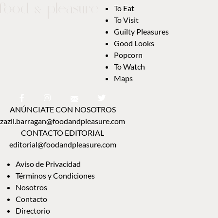
To Eat
To Visit
Guilty Pleasures
Good Looks
Popcorn
To Watch
Maps
ANÚNCIATE CON NOSOTROS
zazil.barragan@foodandpleasure.com
CONTACTO EDITORIAL
editorial@foodandpleasure.com
Aviso de Privacidad
Términos y Condiciones
Nosotros
Contacto
Directorio