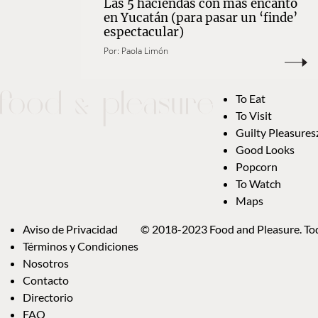
Las 5 haciendas con más encanto
en Yucatán (para pasar un ‘finde’
espectacular)
Por:
Paola Limón
To Eat
To Visit
Guilty Pleasures
Good Looks
Popcorn
To Watch
Maps
Aviso de Privacidad
© 2018-2023 Food and Pleasure. Tod
Términos y Condiciones
Nosotros
Contacto
Directorio
FAQ