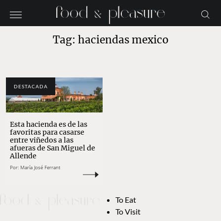
Tag: haciendas mexico
DESTACADA
Esta hacienda es de las
favoritas para casarse
entre viñedos a las
afueras de San Miguel de
Allende
Por:
María José Ferrant
To Eat
To Visit