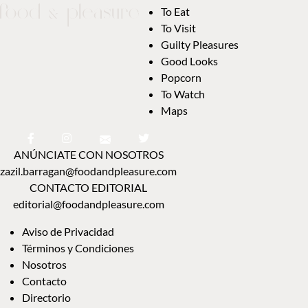
To Eat
To Visit
Guilty Pleasures
Good Looks
Popcorn
To Watch
Maps
ANÚNCIATE CON NOSOTROS
zazil.barragan@foodandpleasure.com
CONTACTO EDITORIAL
editorial@foodandpleasure.com
Aviso de Privacidad
Términos y Condiciones
Nosotros
Contacto
Directorio