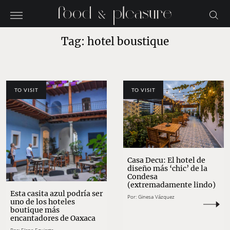
Tag: hotel boustique
TO VISIT
TO VISIT
Casa Decu: El hotel de
diseño más ‘chic’ de la
Condesa
(extremadamente lindo)
Esta casita azul podría ser
Por:
Ginesa Vázquez
uno de los hoteles
boutique más
encantadores de Oaxaca