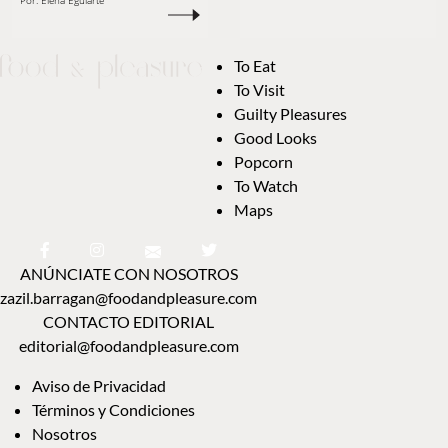
Por:
Elena Eguiarte
To Eat
To Visit
Guilty Pleasures
Good Looks
Popcorn
To Watch
Maps
ANÚNCIATE CON NOSOTROS
zazil.barragan@foodandpleasure.com
CONTACTO EDITORIAL
editorial@foodandpleasure.com
Aviso de Privacidad
Términos y Condiciones
Nosotros