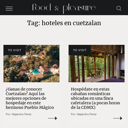
Tag: hoteles en cuetzalan
TO VISIT
TO VISIT
¿Ganas de conocer
Hospédate en estas
Cuetzalan? Aquí las
cabañas románticas
mejores opciones de
ubicadas en una finca
hospedaje en este
cafetalera (a pocas horas
hermoso Pueblo Mágico
de la CDMX)
Por:
Alejandra Perez
Por:
Alejandra Perez