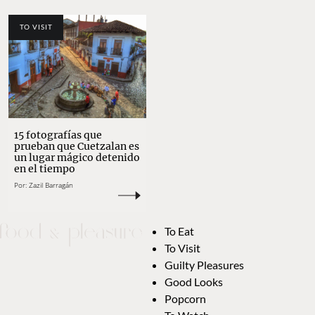
TO VISIT
15 fotografías que
prueban que Cuetzalan es
un lugar mágico detenido
en el tiempo
Por:
Zazil Barragán
To Eat
To Visit
Guilty Pleasures
Good Looks
Popcorn