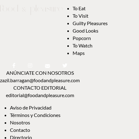
To Eat
To Visit
Guilty Pleasures
Good Looks
Popcorn
To Watch
Maps
ANÚNCIATE CON NOSOTROS
zazil.barragan@foodandpleasure.com
CONTACTO EDITORIAL
editorial@foodandpleasure.com
Aviso de Privacidad
Términos y Condiciones
Nosotros
Contacto
Directorio