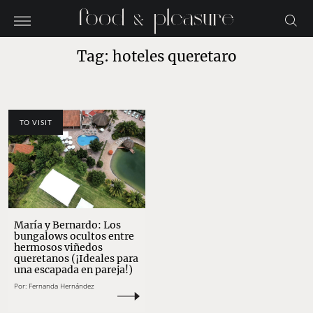
Tag: hoteles queretaro
TO VISIT
María y Bernardo: Los
bungalows ocultos entre
hermosos viñedos
queretanos (¡Ideales para
una escapada en pareja!)
Por:
Fernanda Hernández