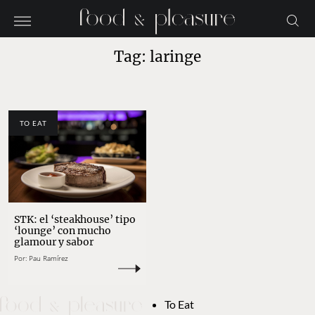
Tag: laringe
TO EAT
STK: el ‘steakhouse’ tipo
‘lounge’ con mucho
glamour y sabor
Por:
Pau Ramírez
To Eat