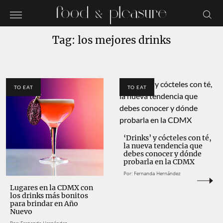
Tag: los mejores drinks
TO EAT
TO EAT
‘Drinks’ y cócteles con té,
la nueva tendencia que
debes conocer y dónde
probarla en la CDMX
Por:
Fernanda Hernández
Lugares en la CDMX con
los drinks más bonitos
para brindar en Año
Nuevo