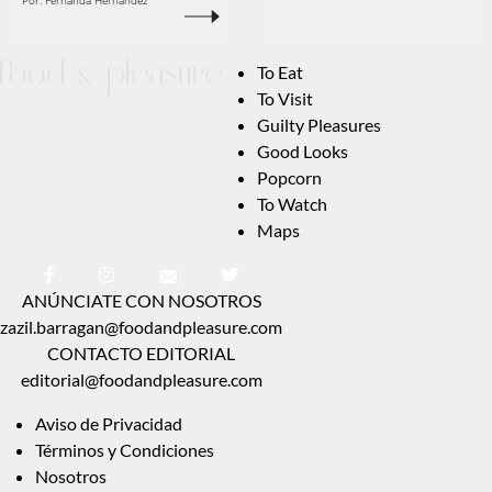
Por:
Fernanda Hernández
To Eat
To Visit
Guilty Pleasures
Good Looks
Popcorn
To Watch
Maps
ANÚNCIATE CON NOSOTROS
zazil.barragan@foodandpleasure.com
CONTACTO EDITORIAL
editorial@foodandpleasure.com
Aviso de Privacidad
Términos y Condiciones
Nosotros