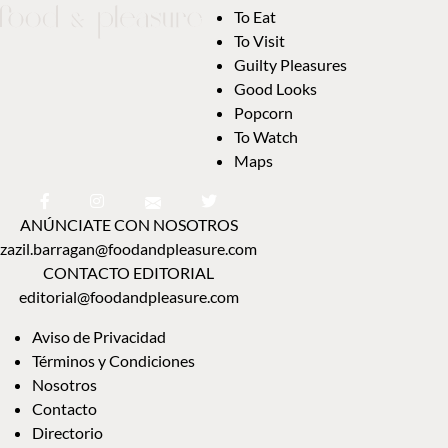
To Eat
To Visit
Guilty Pleasures
Good Looks
Popcorn
To Watch
Maps
ANÚNCIATE CON NOSOTROS
zazil.barragan@foodandpleasure.com
CONTACTO EDITORIAL
editorial@foodandpleasure.com
Aviso de Privacidad
Términos y Condiciones
Nosotros
Contacto
Directorio