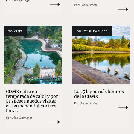
Por:
Zazil Barragán
Por:
Paola Limón
TO VISIT
GUILTY PLEASURES
CDMX entra en
Los 5 lagos más bonitos
temporada de calor y por
de la CDMX
$15 pesos puedes visitar
Por:
Paola Limón
estos manantiales a tres
horas
Por:
Aída Quintanar