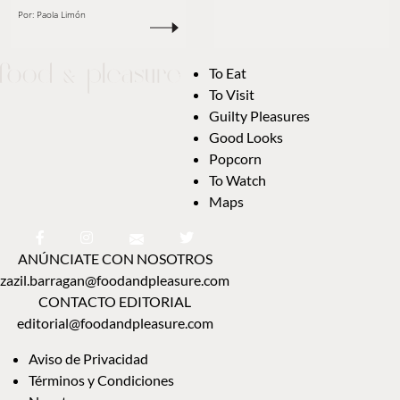
Por:
Paola Limón
To Eat
To Visit
Guilty Pleasures
Good Looks
Popcorn
To Watch
Maps
ANÚNCIATE CON NOSOTROS
zazil.barragan@foodandpleasure.com
CONTACTO EDITORIAL
editorial@foodandpleasure.com
Aviso de Privacidad
Términos y Condiciones