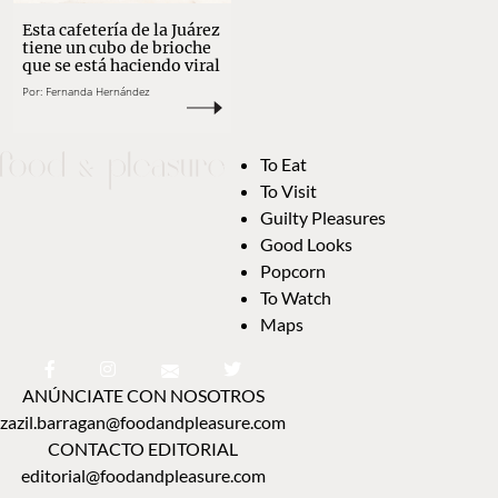
Esta cafetería de la Juárez
tiene un cubo de brioche
que se está haciendo viral
Por:
Fernanda Hernández
To Eat
To Visit
Guilty Pleasures
Good Looks
Popcorn
To Watch
Maps
ANÚNCIATE CON NOSOTROS
zazil.barragan@foodandpleasure.com
CONTACTO EDITORIAL
editorial@foodandpleasure.com