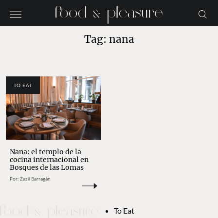
Tag: nana
TO EAT
Nana: el templo de la
cocina internacional en
Bosques de las Lomas
Por:
Zazil Barragán
To Eat