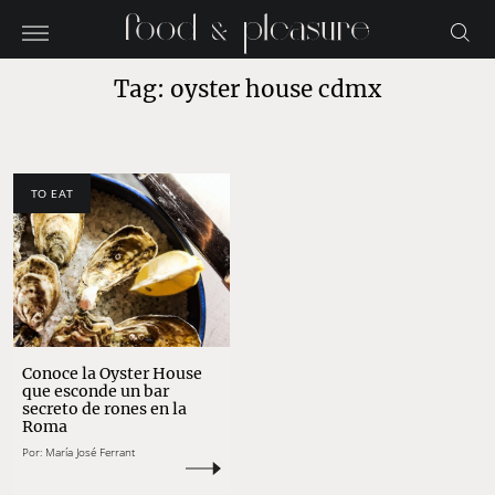
Tag: oyster house cdmx
TO EAT
Conoce la Oyster House
que esconde un bar
secreto de rones en la
Roma
Por:
María José Ferrant