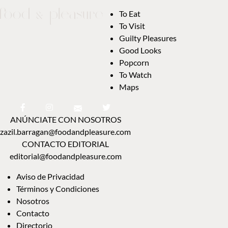
To Eat
To Visit
Guilty Pleasures
Good Looks
Popcorn
To Watch
Maps
ANÚNCIATE CON NOSOTROS
zazil.barragan@foodandpleasure.com
CONTACTO EDITORIAL
editorial@foodandpleasure.com
Aviso de Privacidad
Términos y Condiciones
Nosotros
Contacto
Directorio