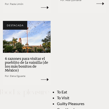
Por:
Aída Quintanar
Por:
Paola Limón
DESTACADA
6 razones para visitar el
pueblito de la vainilla (de
los más bonitos de
México)
Por:
Elena Eguiarte
To Eat
To Visit
Guilty Pleasures