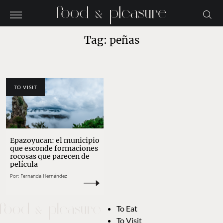
Tag: peñas
TO VISIT
Epazoyucan: el municipio
que esconde formaciones
rocosas que parecen de
película
Por:
Fernanda Hernández
To Eat
To Visit