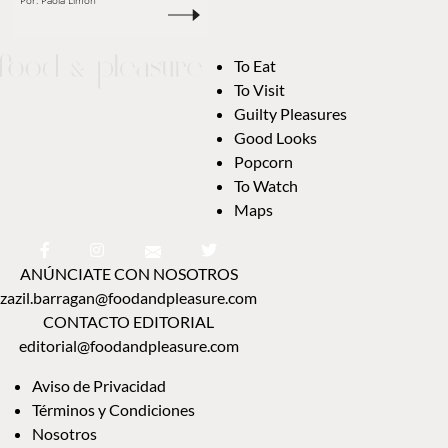
Por:
Paola Limón
To Eat
To Visit
Guilty Pleasures
Good Looks
Popcorn
To Watch
Maps
ANÚNCIATE CON NOSOTROS
zazil.barragan@foodandpleasure.com
CONTACTO EDITORIAL
editorial@foodandpleasure.com
Aviso de Privacidad
Términos y Condiciones
Nosotros