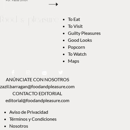
Por:
Paola Limón
To Eat
To Visit
Guilty Pleasures
Good Looks
Popcorn
To Watch
Maps
ANÚNCIATE CON NOSOTROS
zazil.barragan@foodandpleasure.com
CONTACTO EDITORIAL
editorial@foodandpleasure.com
Aviso de Privacidad
Términos y Condiciones
Nosotros