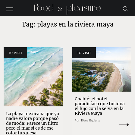
Tag: playas en la riviera maya
TO VISIT
TO VISIT
Chablé: el hotel
paradisíaco que fusiona
el lujo con la selva en la
Riviera Maya
La playa mexicana que ya
nadie valora porque pasó
Por:
Elena Eguiarte
de moda: Parece un filtro
pero el mar sí es de ese
color turquesa