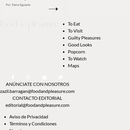
Por:
Elena Eguiarte
To Eat
To Visit
Guilty Pleasures
Good Looks
Popcorn
To Watch
Maps
ANÚNCIATE CON NOSOTROS
zazil.barragan@foodandpleasure.com
CONTACTO EDITORIAL
editorial@foodandpleasure.com
Aviso de Privacidad
Términos y Condiciones