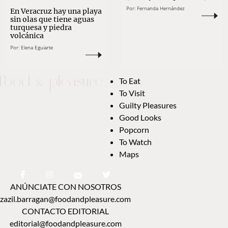
Por:
Fernanda Hernández
En Veracruz hay una playa
sin olas que tiene aguas
turquesa y piedra
volcánica
Por:
Elena Eguiarte
To Eat
To Visit
Guilty Pleasures
Good Looks
Popcorn
To Watch
Maps
ANÚNCIATE CON NOSOTROS
zazil.barragan@foodandpleasure.com
CONTACTO EDITORIAL
editorial@foodandpleasure.com