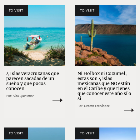
TO VISIT
TO VISIT
4 Islas veracruzanas que
Ni Holbox ni Cozumel,
parecen sacadas de un
estas son 4 islas
sueño y que pocos
mexicanas que NO están
conocen
en el Caribe y que tienes
que conocer este año sí o
Por:
Aída Quintanar
sí
Por:
Lizbeth Fernández
TO VISIT
TO VISIT