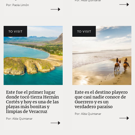
Por:
Aída Quintanar
Por:
Paola Limón
TO VISIT
TO VISIT
Este fue el primer lugar
Este es el destino playero
donde tocó tierra Hernán
que casi nadie conoce de
Cortés y hoy es una de las
Guerrero y es un
playas más bonitas y
verdadero paraíso
limpias de Veracruz
Por:
Aída Quintanar
Por:
Aída Quintanar