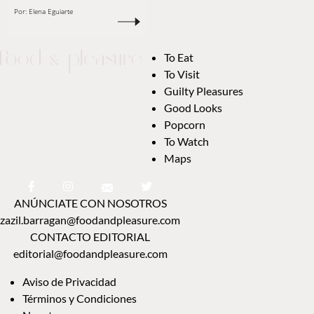
Por:
Elena Eguiarte
To Eat
To Visit
Guilty Pleasures
Good Looks
Popcorn
To Watch
Maps
ANÚNCIATE CON NOSOTROS
zazil.barragan@foodandpleasure.com
CONTACTO EDITORIAL
editorial@foodandpleasure.com
Aviso de Privacidad
Términos y Condiciones