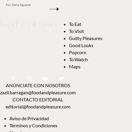
Por:
Elena Eguiarte
To Eat
To Visit
Guilty Pleasures
Good Looks
Popcorn
To Watch
Maps
ANÚNCIATE CON NOSOTROS
zazil.barragan@foodandpleasure.com
CONTACTO EDITORIAL
editorial@foodandpleasure.com
Aviso de Privacidad
Términos y Condiciones