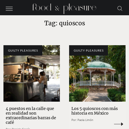
Tag: quioscos
GUILTY PLEASURES
GUILTY PLEASURES
4 puestos en la calle que
Los 5 quioscos con más
en realidad son
historia en México
extraordinarias barras de
Por:
Paola Limón
café