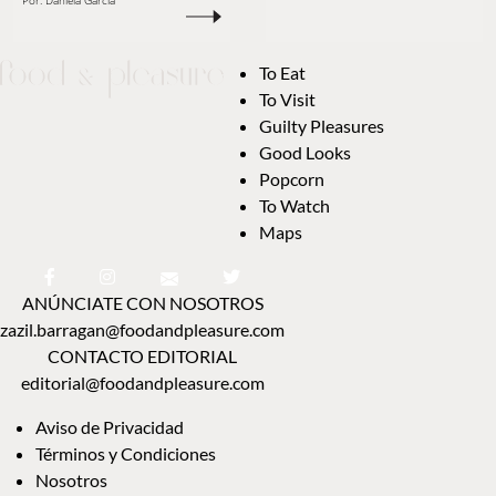
Por:
Daniela García
To Eat
To Visit
Guilty Pleasures
Good Looks
Popcorn
To Watch
Maps
ANÚNCIATE CON NOSOTROS
zazil.barragan@foodandpleasure.com
CONTACTO EDITORIAL
editorial@foodandpleasure.com
Aviso de Privacidad
Términos y Condiciones
Nosotros