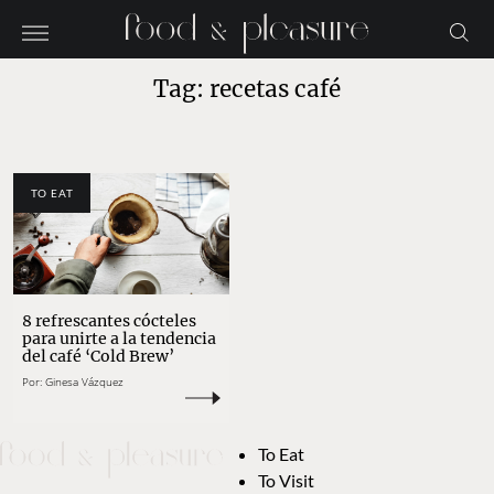
Tag: recetas café
TO EAT
8 refrescantes cócteles
para unirte a la tendencia
del café ‘Cold Brew’
Por:
Ginesa Vázquez
To Eat
To Visit