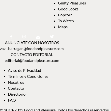
Guilty Pleasures
Good Looks
Popcorn
To Watch
Maps
ANÚNCIATE CON NOSOTROS
zazil.barragan@foodandpleasure.com
CONTACTO EDITORIAL
editorial@foodandpleasure.com
Aviso de Privacidad
Términos y Condiciones
Nosotros
Contacto
Directorio
FAQ
© 2018-2023 Food and Pleasure. Todos los derechos reservados.