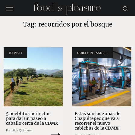
Tag: recorridos por el bosque
TO VISIT
GUILTY PLEASURES
5 pueblitos perfectos
Estas son las zonas de
para dar un paseo a
Chapultepec que va a
caballo cerca de la CDMX
recorrer el nuevo
cablebús de la CDMX
Por:
Aída Quintanar