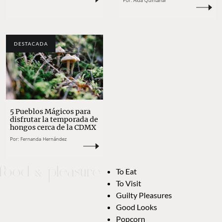
Por:
Aída Quintanar
DESTACADA
5 Pueblos Mágicos para
disfrutar la temporada de
hongos cerca de la CDMX
Por:
Fernanda Hernández
To Eat
To Visit
Guilty Pleasures
Good Looks
Popcorn